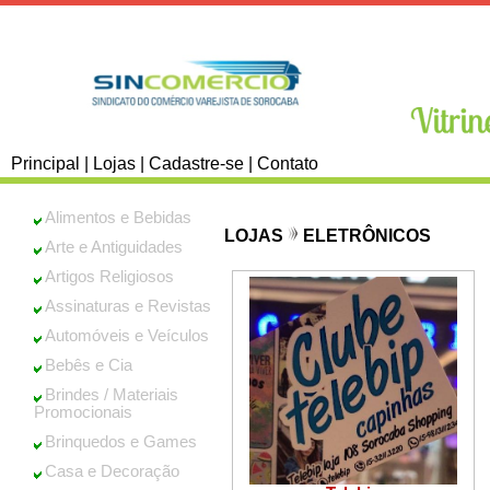
Principal
|
Lojas
|
Cadastre-se
|
Contato
Alimentos e Bebidas
LOJAS
ELETRÔNICOS
Arte e Antiguidades
Artigos Religiosos
Assinaturas e Revistas
Automóveis e Veículos
Bebês e Cia
Brindes / Materiais
Promocionais
Brinquedos e Games
Casa e Decoração