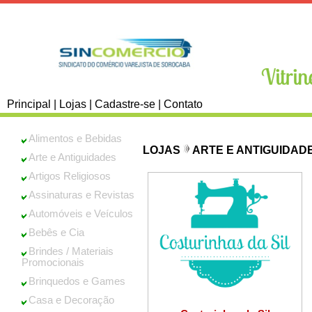
Principal
|
Lojas
|
Cadastre-se
|
Contato
Alimentos e Bebidas
LOJAS
ARTE E ANTIGUIDAD
Arte e Antiguidades
Artigos Religiosos
Assinaturas e Revistas
Automóveis e Veículos
Bebês e Cia
Brindes / Materiais
Promocionais
Brinquedos e Games
Casa e Decoração