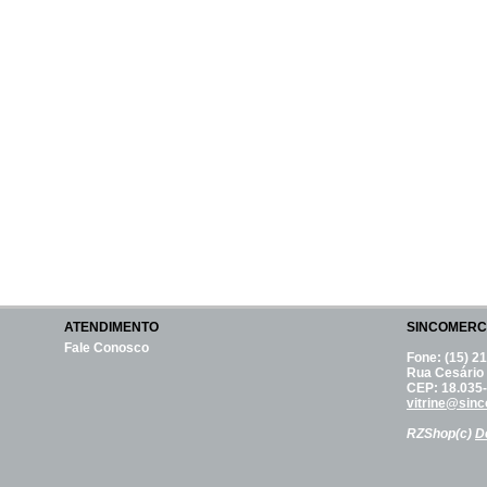
ATENDIMENTO
SINCOMERC
Fale Conosco
Fone: (15) 2
Rua Cesário 
CEP: 18.035
vitrine@sin
RZShop(c)
D