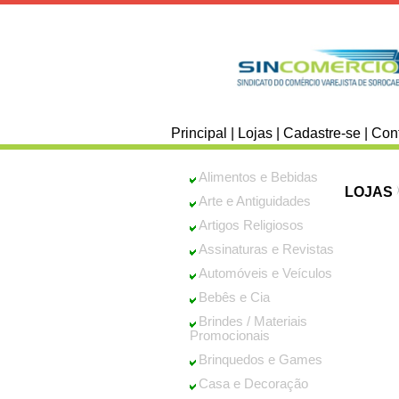
Principal
|
Lojas
|
Cadastre-se
|
Con
Alimentos e Bebidas
LOJAS
Arte e Antiguidades
Artigos Religiosos
Assinaturas e Revistas
Automóveis e Veículos
Bebês e Cia
Brindes / Materiais
Promocionais
Brinquedos e Games
Casa e Decoração