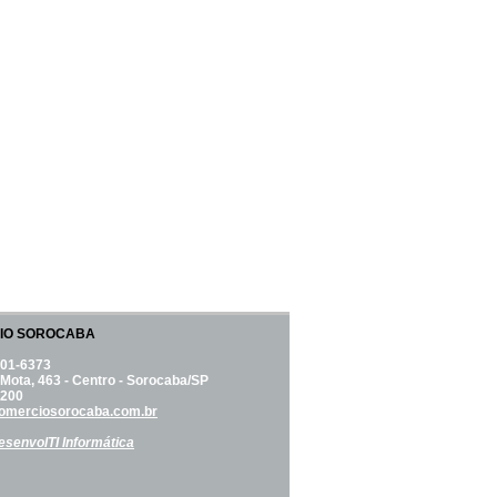
IO SOROCABA
101-6373
Mota, 463 - Centro - Sorocaba/SP
-200
comerciosorocaba.com.br
esenvolTI Informática