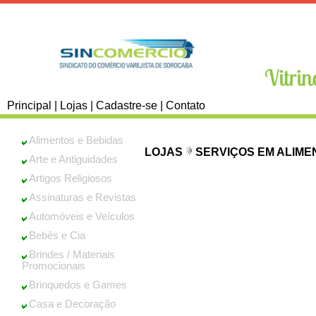
Principal
|
Lojas
|
Cadastre-se
|
Contato
Alimentos e Bebidas
LOJAS
SERVIÇOS EM ALIM
Arte e Antiguidades
Artigos Religiosos
Assinaturas e Revistas
Automóveis e Veículos
Bebês e Cia
Brindes / Materiais
Promocionais
Brinquedos e Games
Casa e Decoração